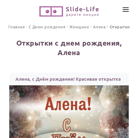
СОЗДАТЬ ВИДЕО
Главная
С Днем рождения
Женщине
Алена
Открытки
КАТАЛОГ
Открытки с днем рождения,
ИНСТРУМЕНТЫ
Алена
ПО ФОРМАТУ
ТЕКСТЫ И ИДЕИ
Видео поздравления
Песни поздравления
ЦЕНЫ
Алена, с Днём рождения! Красивая открытка
Открытки
ОТЗЫВЫ
Стихи и тексты
ПРАЗДНИКИ
С Днем рождения
Юбилей
Свадьба