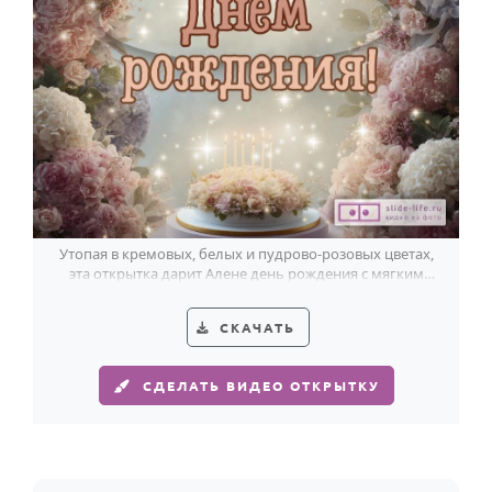
Годовщина свадьбы
Календарь праздников
КОМУ
Женщине
Мужчине
Маме
Утопая в кремовых, белых и пудрово-розовых цветах,
Папе
эта открытка дарит Алене день рождения с мягким
золотистым светом.
Детям
СКАЧАТЬ
Все родственники
СДЕЛАТЬ ВИДЕО ОТКРЫТКУ
ПЕРСОНАЛЬНЫЕ
Пожелания
По именам