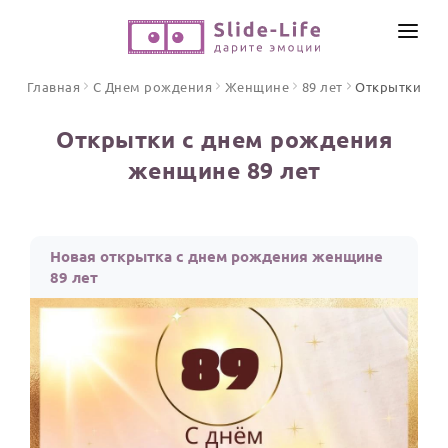
СОЗДАТЬ ВИДЕО
Главная
С Днем рождения
Женщине
89 лет
Открытки
КАТАЛОГ
Открытки с днем рождения
ИНСТРУМЕНТЫ
женщине 89 лет
ПО ФОРМАТУ
ТЕКСТЫ И ИДЕИ
Видео поздравления
Песни поздравления
ЦЕНЫ
Новая открытка с днем рождения женщине
Открытки
89 лет
ОТЗЫВЫ
Стихи и тексты
ПРАЗДНИКИ
С Днем рождения
Юбилей
Свадьба