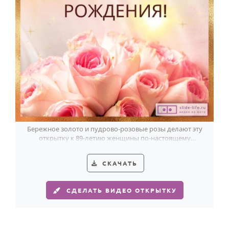
Годовщина свадьбы
Календарь праздников
КОМУ
Женщине
Мужчине
Маме
Папе
Бережное золото и пудрово-розовые розы делают эту
открытку к 89-летию женщины по-настоящему
Детям
светлой и изящной.
Все родственники
СКАЧАТЬ
ПЕРСОНАЛЬНЫЕ
СДЕЛАТЬ ВИДЕО ОТКРЫТКУ
Пожелания
По именам