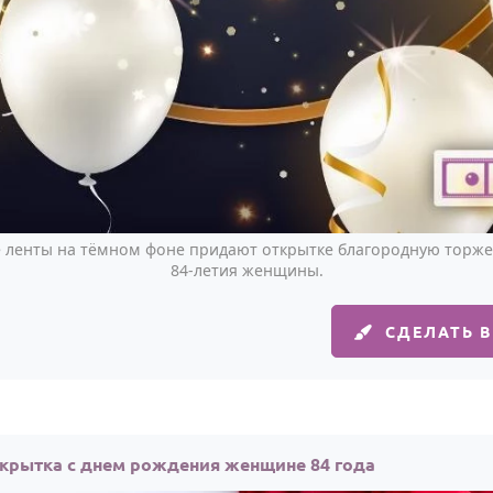
 ленты на тёмном фоне придают открытке благородную торже
84-летия женщины.
СДЕЛАТЬ 
крытка с днем рождения женщине 84 года