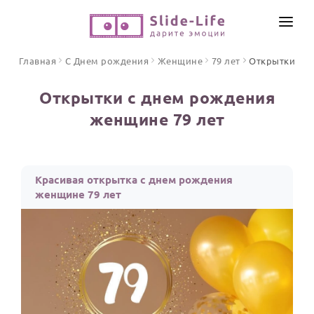
СОЗДАТЬ ВИДЕО
Главная
С Днем рождения
Женщине
79 лет
Открытки
КАТАЛОГ
Открытки с днем рождения
ИНСТРУМЕНТЫ
женщине 79 лет
ПО ФОРМАТУ
ТЕКСТЫ И ИДЕИ
Видео поздравления
Песни поздравления
ЦЕНЫ
Красивая открытка с днем рождения
Открытки
женщине 79 лет
ОТЗЫВЫ
Стихи и тексты
ПРАЗДНИКИ
С Днем рождения
Юбилей
Свадьба