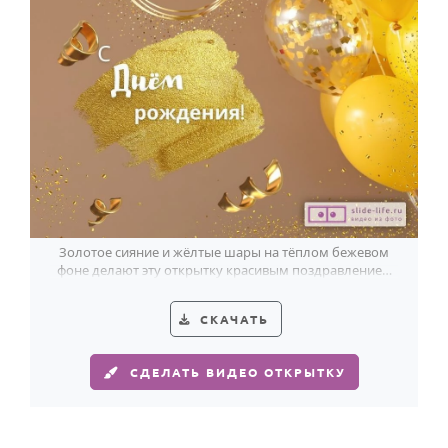
HOT
Выпускной
Календарь праздников
КОМУ
Женщине
Мужчине
Маме
Папе
Золотое сияние и жёлтые шары на тёплом бежевом
фоне делают эту открытку красивым поздравлением
Детям
женщине с 79-летием.
Все родственники
СКАЧАТЬ
ПЕРСОНАЛЬНЫЕ
СДЕЛАТЬ ВИДЕО ОТКРЫТКУ
Пожелания
По именам