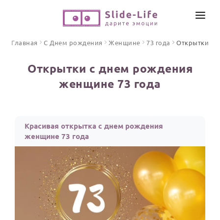
СОЗДАТЬ ВИДЕО
Главная
С Днем рождения
Женщине
73 года
Открытки
КАТАЛОГ
Открытки с днем рождения
ИНСТРУМЕНТЫ
женщине 73 года
ПО ФОРМАТУ
ТЕКСТЫ И ИДЕИ
Видео поздравления
Песни поздравления
ЦЕНЫ
Красивая открытка с днем рождения
Открытки
женщине 73 года
ОТЗЫВЫ
Стихи и тексты
ПРАЗДНИКИ
С Днем рождения
Юбилей
Свадьба