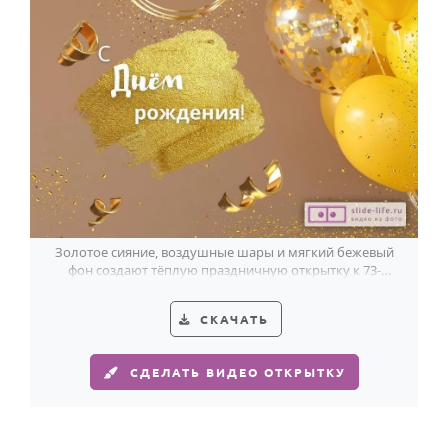
Годовщина свадьбы
Календарь праздников
КОМУ
Женщине
Мужчине
Маме
Папе
Золотое сияние, воздушные шары и мягкий бежевый
фон создают тёплую праздничную открытку к 73-
Детям
летию женщины.
Все родственники
СКАЧАТЬ
ПЕРСОНАЛЬНЫЕ
СДЕЛАТЬ ВИДЕО ОТКРЫТКУ
Пожелания
По именам