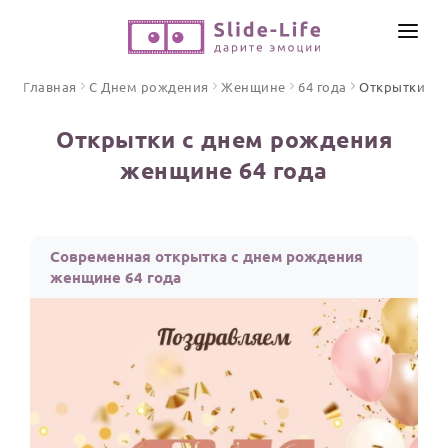
СОЗДАТЬ ВИДЕО
Главная
С Днем рождения
Женщине
64 года
Открытки
КАТАЛОГ
Открытки с днем рождения
ИНСТРУМЕНТЫ
женщине 64 года
ПО ФОРМАТУ
ТЕКСТЫ И ИДЕИ
Видео поздравления
Песни поздравления
ЦЕНЫ
Современная открытка с днем рождения
Открытки
женщине 64 года
ОТЗЫВЫ
Стихи и тексты
ПРАЗДНИКИ
С Днем рождения
Юбилей
Свадьба