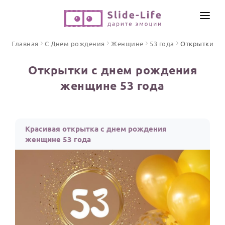
СОЗДАТЬ ВИДЕО
Главная
С Днем рождения
Женщине
53 года
Открытки
КАТАЛОГ
Открытки с днем рождения
ИНСТРУМЕНТЫ
женщине 53 года
ПО ФОРМАТУ
ТЕКСТЫ И ИДЕИ
Видео поздравления
Песни поздравления
ЦЕНЫ
Красивая открытка с днем рождения
Открытки
женщине 53 года
ОТЗЫВЫ
Стихи и тексты
ПРАЗДНИКИ
С Днем рождения
Юбилей
Свадьба