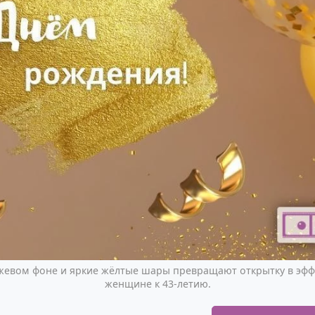
жевом фоне и яркие жёлтые шары превращают открытку в эфф
женщине к 43-летию.