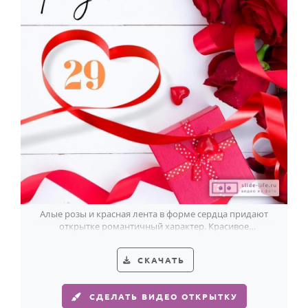
Алые розы и красная лента в форме сердца придают
открытке романтичный характер. Красивое
поздравление девушке на 29-летие.
СКАЧАТЬ
СДЕЛАТЬ ВИДЕО ОТКРЫТКУ