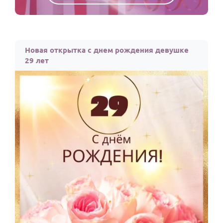
Новая открытка с днем рождения девушке
29 лет