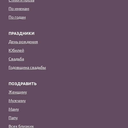
По именам
По годам
ПРАЗДНИКИ
День рождения
Юбилей
Свадьба
Годовщина свадьбы
ПОЗДРАВИТЬ
Женщину
Мужчину
Маму
Папу
Всех близких