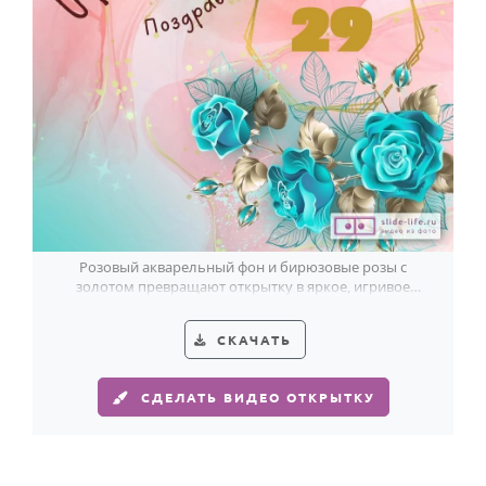
Розовый акварельный фон и бирюзовые розы с
золотом превращают открытку в яркое, игривое
поздравление девушке на 29 лет.
СКАЧАТЬ
СДЕЛАТЬ ВИДЕО ОТКРЫТКУ