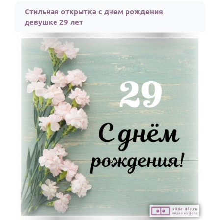
Стильная открытка с днем рождения
девушке 29 лет