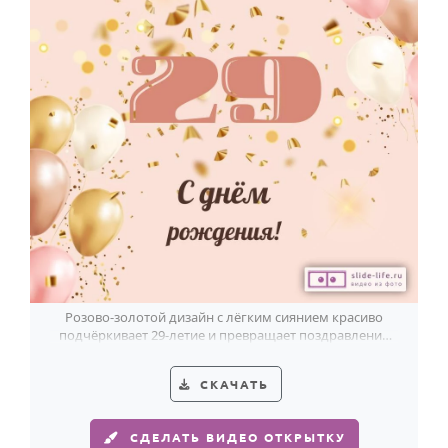
Розово-золотой дизайн с лёгким сиянием красиво
подчёркивает 29-летие и превращает поздравление
девушке в стильный праздник.
СКАЧАТЬ
СДЕЛАТЬ ВИДЕО ОТКРЫТКУ