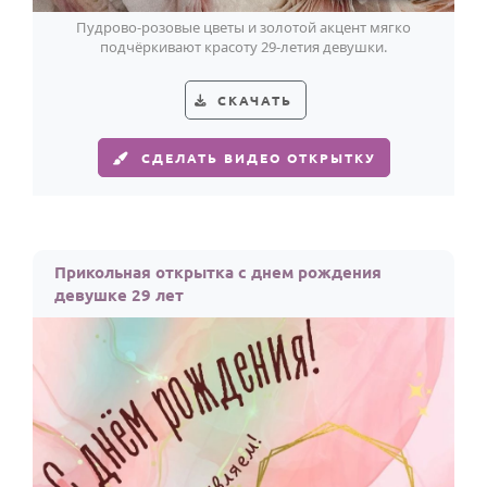
Пудрово-розовые цветы и золотой акцент мягко
подчёркивают красоту 29-летия девушки.
СКАЧАТЬ
СДЕЛАТЬ ВИДЕО ОТКРЫТКУ
Прикольная открытка с днем рождения
девушке 29 лет