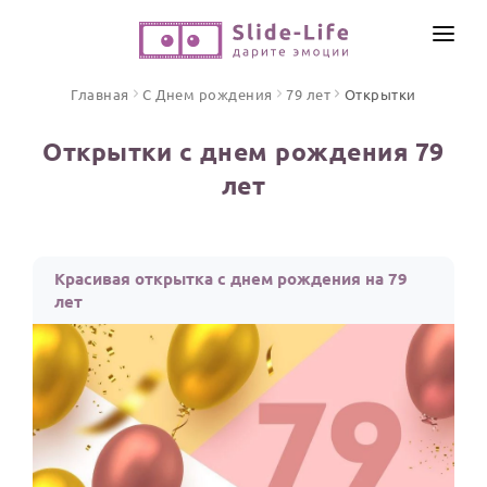
СОЗДАТЬ ВИДЕО
Главная
С Днем рождения
79 лет
Открытки
КАТАЛОГ
Открытки с днем рождения 79
ИНСТРУМЕНТЫ
лет
ПО ФОРМАТУ
ТЕКСТЫ И ИДЕИ
Видео поздравления
Песни поздравления
ЦЕНЫ
Красивая открытка с днем рождения на 79
Открытки
лет
ОТЗЫВЫ
Стихи и тексты
ПРАЗДНИКИ
С Днем рождения
Юбилей
Свадьба