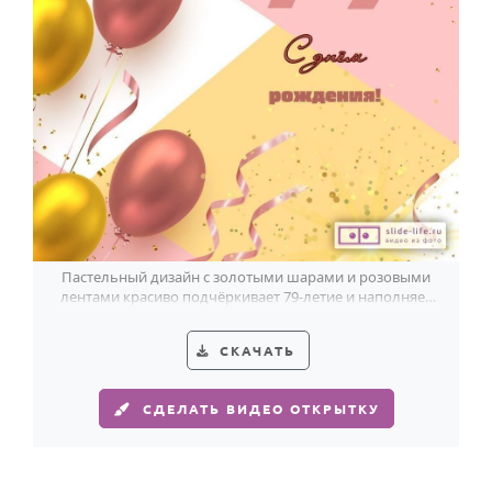
Годовщина свадьбы
Календарь праздников
КОМУ
Женщине
Мужчине
Маме
Папе
Пастельный дизайн с золотыми шарами и розовыми
лентами красиво подчёркивает 79-летие и наполняет
Детям
открытку светлым праздником.
Все родственники
СКАЧАТЬ
ПЕРСОНАЛЬНЫЕ
СДЕЛАТЬ ВИДЕО ОТКРЫТКУ
Пожелания
По именам