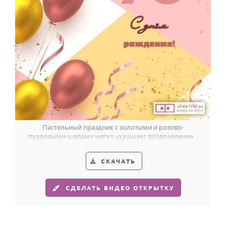
Годовщина свадьбы
Календарь праздников
КОМУ
Женщине
Мужчине
Маме
Папе
Пастельный праздник с золотыми и розово-
пудровыми шарами мягко украшает поздравление к
Детям
78-летию.
Все родственники
СКАЧАТЬ
ПЕРСОНАЛЬНЫЕ
СДЕЛАТЬ ВИДЕО ОТКРЫТКУ
Пожелания
По именам