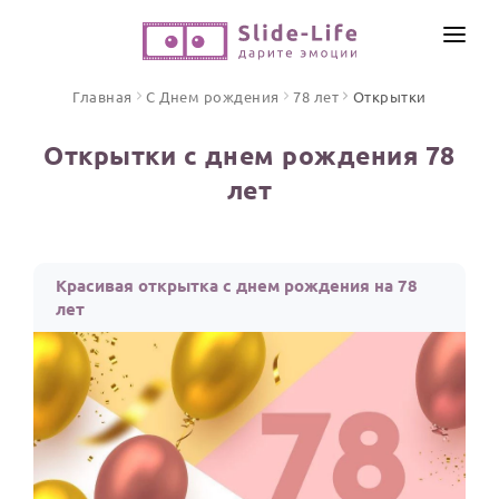
СОЗДАТЬ ВИДЕО
Главная
С Днем рождения
78 лет
Открытки
КАТАЛОГ
Открытки с днем рождения 78
ИНСТРУМЕНТЫ
лет
ПО ФОРМАТУ
ТЕКСТЫ И ИДЕИ
Видео поздравления
Песни поздравления
ЦЕНЫ
Красивая открытка с днем рождения на 78
Открытки
лет
ОТЗЫВЫ
Стихи и тексты
ПРАЗДНИКИ
С Днем рождения
Юбилей
Свадьба