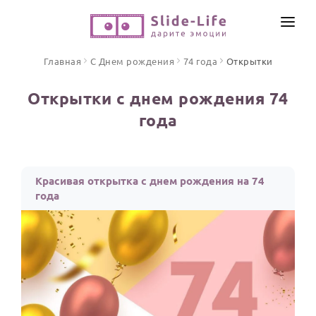
СОЗДАТЬ ВИДЕО
Главная
С Днем рождения
74 года
Открытки
КАТАЛОГ
Открытки с днем рождения 74
ИНСТРУМЕНТЫ
года
ПО ФОРМАТУ
ТЕКСТЫ И ИДЕИ
Видео поздравления
Песни поздравления
ЦЕНЫ
Красивая открытка с днем рождения на 74
Открытки
года
ОТЗЫВЫ
Стихи и тексты
ПРАЗДНИКИ
С Днем рождения
Юбилей
Свадьба