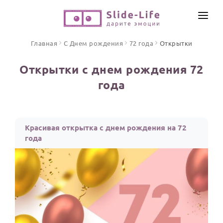
СОЗДАТЬ ВИДЕО
Главная
С Днем рождения
72 года
Открытки
КАТАЛОГ
Открытки с днем рождения 72
ИНСТРУМЕНТЫ
года
ПО ФОРМАТУ
ТЕКСТЫ И ИДЕИ
Видео поздравления
Песни поздравления
ЦЕНЫ
Красивая открытка с днем рождения на 72
Открытки
года
ОТЗЫВЫ
Стихи и тексты
ПРАЗДНИКИ
С Днем рождения
Юбилей
Свадьба