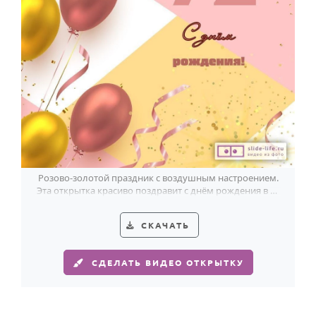
Годовщина свадьбы
Календарь праздников
КОМУ
Женщине
Мужчине
Маме
Папе
Розово-золотой праздник с воздушным настроением.
Эта открытка красиво поздравит с днём рождения в 72
Детям
года.
Все родственники
СКАЧАТЬ
ПЕРСОНАЛЬНЫЕ
СДЕЛАТЬ ВИДЕО ОТКРЫТКУ
Пожелания
По именам