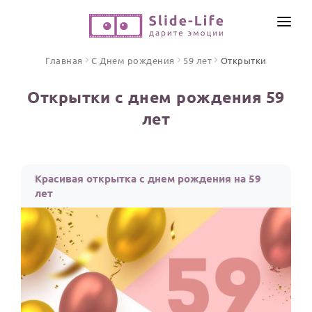
СОЗДАТЬ ВИДЕО
Главная
С Днем рождения
59 лет
Открытки
КАТАЛОГ
Открытки с днем рождения 59
ИНСТРУМЕНТЫ
лет
ПО ФОРМАТУ
ТЕКСТЫ И ИДЕИ
Видео поздравления
Песни поздравления
ЦЕНЫ
Красивая открытка с днем рождения на 59
Открытки
лет
ОТЗЫВЫ
Стихи и тексты
ПРАЗДНИКИ
С Днем рождения
Юбилей
Свадьба