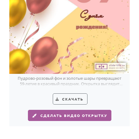
Годовщина свадьбы
Календарь праздников
КОМУ
Женщине
Мужчине
Маме
Папе
Пудрово-розовый фон и золотые шары превращают
59-летие в красивый праздник. Открытка выглядит
Детям
легко и современно.
Все родственники
СКАЧАТЬ
ПЕРСОНАЛЬНЫЕ
СДЕЛАТЬ ВИДЕО ОТКРЫТКУ
Пожелания
По именам