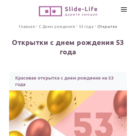
СОЗДАТЬ ВИДЕО
Главная
С Днем рождения
53 года
Открытки
КАТАЛОГ
Открытки с днем рождения 53
ИНСТРУМЕНТЫ
года
ПО ФОРМАТУ
ТЕКСТЫ И ИДЕИ
Видео поздравления
Песни поздравления
ЦЕНЫ
Красивая открытка с днем рождения на 53
Открытки
года
ОТЗЫВЫ
Стихи и тексты
ПРАЗДНИКИ
С Днем рождения
Юбилей
Свадьба