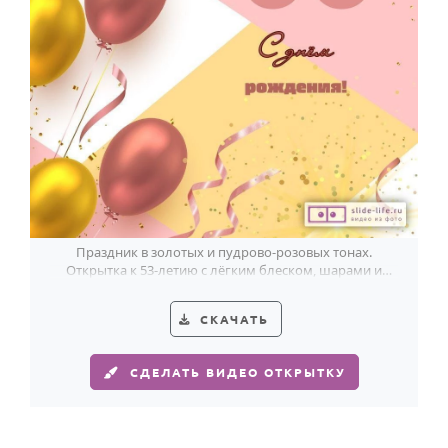
HOT
Выпускной
Календарь праздников
КОМУ
Женщине
Мужчине
Маме
Папе
Праздник в золотых и пудрово-розовых тонах.
Открытка к 53-летию с лёгким блеском, шарами и
Детям
воздушным настроением.
Все родственники
СКАЧАТЬ
ПЕРСОНАЛЬНЫЕ
СДЕЛАТЬ ВИДЕО ОТКРЫТКУ
Пожелания
По именам