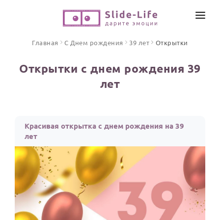
СОЗДАТЬ ВИДЕО
Главная
С Днем рождения
39 лет
Открытки
КАТАЛОГ
Открытки с днем рождения 39
ИНСТРУМЕНТЫ
лет
ПО ФОРМАТУ
ТЕКСТЫ И ИДЕИ
Видео поздравления
Песни поздравления
ЦЕНЫ
Красивая открытка с днем рождения на 39
Открытки
лет
ОТЗЫВЫ
Стихи и тексты
ПРАЗДНИКИ
С Днем рождения
Юбилей
Свадьба