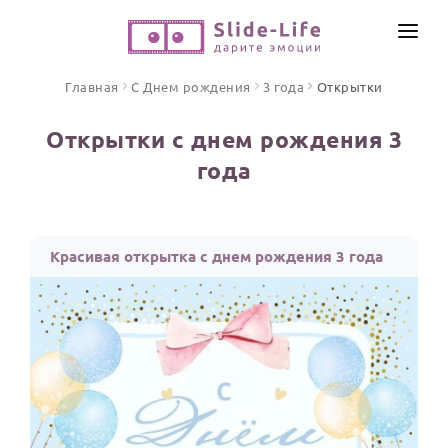
СОЗДАТЬ ВИДЕО
Главная
С Днем рождения
3 года
Открытки
КАТАЛОГ
Открытки с днем рождения 3
ИНСТРУМЕНТЫ
года
ПО ФОРМАТУ
ТЕКСТЫ И ИДЕИ
Видео поздравления
Песни поздравления
ЦЕНЫ
Красивая открытка с днем рождения 3 года
Открытки
ОТЗЫВЫ
Стихи и тексты
ПРАЗДНИКИ
С Днем рождения
Юбилей
Свадьба