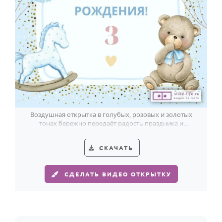
Годовщина свадьбы
Календарь праздников
КОМУ
Женщине
Мужчине
Маме
Воздушная открытка в голубых, розовых и золотых
Папе
тонах бережно передаёт радость праздника и
особенно трогательно смотрится к 3-летию.
Детям
СКАЧАТЬ
Все родственники
СДЕЛАТЬ ВИДЕО ОТКРЫТКУ
ПЕРСОНАЛЬНЫЕ
Пожелания
По именам