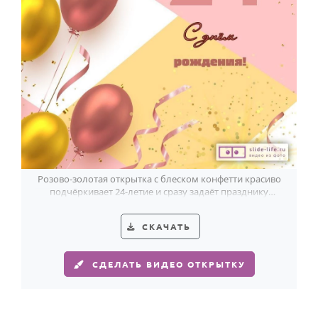
Годовщина свадьбы
Календарь праздников
КОМУ
Женщине
Мужчине
Маме
Папе
Розово-золотая открытка с блеском конфетти красиво
подчёркивает 24-летие и сразу задаёт празднику
Детям
светлое настроение.
Все родственники
СКАЧАТЬ
ПЕРСОНАЛЬНЫЕ
СДЕЛАТЬ ВИДЕО ОТКРЫТКУ
Пожелания
По именам