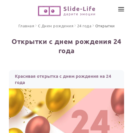
СОЗДАТЬ ВИДЕО
Главная
С Днем рождения
24 года
Открытки
КАТАЛОГ
Открытки с днем рождения 24
ИНСТРУМЕНТЫ
года
ПО ФОРМАТУ
ТЕКСТЫ И ИДЕИ
Видео поздравления
Песни поздравления
ЦЕНЫ
Красивая открытка с днем рождения на 24
Открытки
года
ОТЗЫВЫ
Стихи и тексты
ПРАЗДНИКИ
С Днем рождения
Юбилей
Свадьба