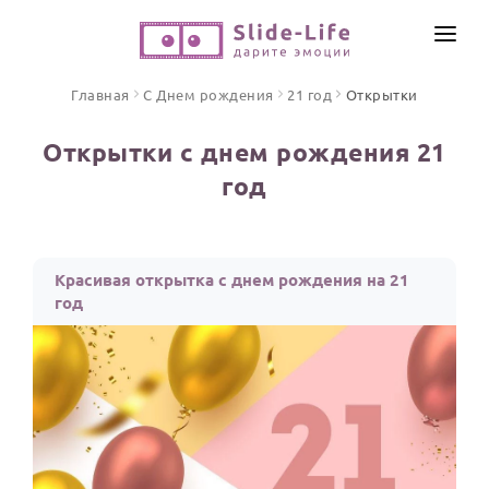
СОЗДАТЬ ВИДЕО
Главная
С Днем рождения
21 год
Открытки
КАТАЛОГ
Открытки с днем рождения 21
ИНСТРУМЕНТЫ
год
ПО ФОРМАТУ
ТЕКСТЫ И ИДЕИ
Видео поздравления
Песни поздравления
ЦЕНЫ
Красивая открытка с днем рождения на 21
Открытки
год
ОТЗЫВЫ
Стихи и тексты
ПРАЗДНИКИ
С Днем рождения
Юбилей
Свадьба