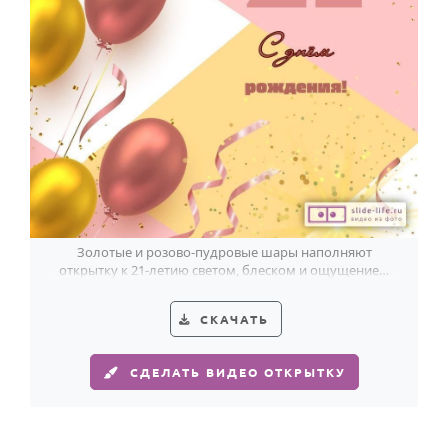
Годовщина свадьбы
Календарь праздников
КОМУ
Женщине
Мужчине
Маме
Папе
Золотые и розово-пудровые шары наполняют
открытку к 21-летию светом, блеском и ощущением
Детям
большого праздника.
Все родственники
СКАЧАТЬ
ПЕРСОНАЛЬНЫЕ
СДЕЛАТЬ ВИДЕО ОТКРЫТКУ
Пожелания
По именам