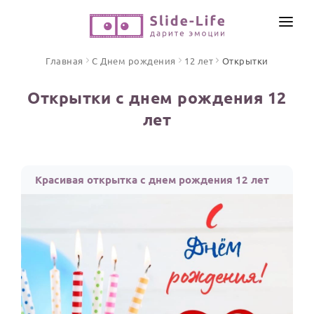
СОЗДАТЬ ВИДЕО
Главная
С Днем рождения
12 лет
Открытки
КАТАЛОГ
Открытки с днем рождения 12
ИНСТРУМЕНТЫ
лет
ПО ФОРМАТУ
ТЕКСТЫ И ИДЕИ
Видео поздравления
Песни поздравления
ЦЕНЫ
Красивая открытка с днем рождения 12 лет
Открытки
ОТЗЫВЫ
Стихи и тексты
ПРАЗДНИКИ
С Днем рождения
Юбилей
Свадьба