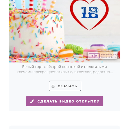
Годовщина свадьбы
Календарь праздников
КОМУ
Женщине
Мужчине
Маме
Белый торт с пёстрой посыпкой и полосатыми
Папе
свечами превращает открытку в светлое, радостное
поздравление с 12-летием.
Детям
СКАЧАТЬ
Все родственники
СДЕЛАТЬ ВИДЕО ОТКРЫТКУ
ПЕРСОНАЛЬНЫЕ
Пожелания
По именам