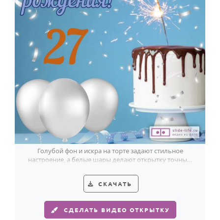
Голубой фон и искра на торте задают стильное
настроение, а белые шары делают открытку точным
попаданием в 27-летие парня.
СКАЧАТЬ
СДЕЛАТЬ ВИДЕО ОТКРЫТКУ