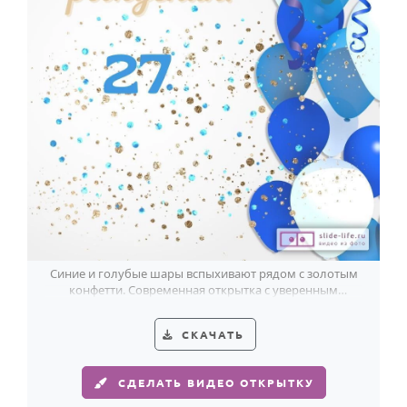
Синие и голубые шары вспыхивают рядом с золотым
конфетти. Современная открытка с уверенным
настроением для парня на 27 лет.
СКАЧАТЬ
СДЕЛАТЬ ВИДЕО ОТКРЫТКУ