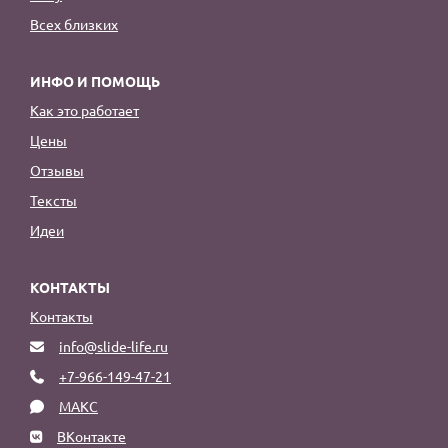
Всех близких
ИНФО И ПОМОЩЬ
Как это работает
Цены
Отзывы
Тексты
Идеи
КОНТАКТЫ
Контакты
info@slide-life.ru
+7-966-149-47-21
МАКС
ВКонтакте