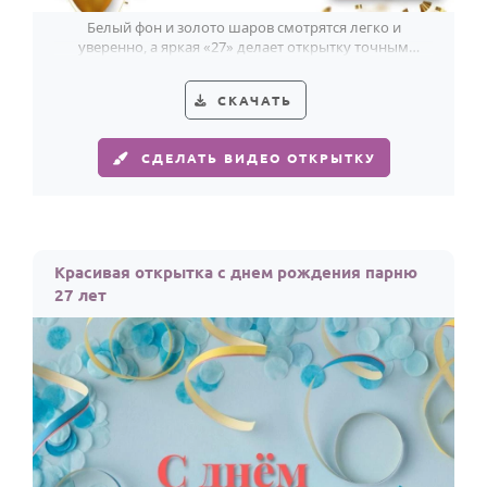
Белый фон и золото шаров смотрятся легко и
уверенно, а яркая «27» делает открытку точным
поздравлением для парня.
СКАЧАТЬ
СДЕЛАТЬ ВИДЕО ОТКРЫТКУ
Красивая открытка с днем рождения парню
27 лет