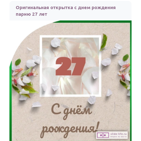
Оригинальная открытка с днем рождения
парню 27 лет