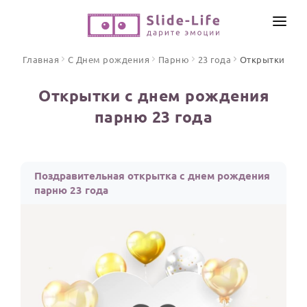
СОЗДАТЬ ВИДЕО
Главная
С Днем рождения
Парню
23 года
Открытки
КАТАЛОГ
Открытки с днем рождения
ИНСТРУМЕНТЫ
парню 23 года
ПО ФОРМАТУ
ТЕКСТЫ И ИДЕИ
Видео поздравления
Песни поздравления
ЦЕНЫ
Поздравительная открытка с днем рождения
Открытки
парню 23 года
ОТЗЫВЫ
Стихи и тексты
ПРАЗДНИКИ
С Днем рождения
Юбилей
Свадьба