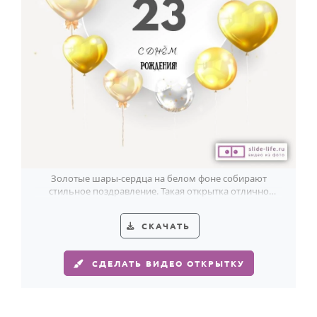
Годовщина свадьбы
Календарь праздников
КОМУ
Женщине
Мужчине
Маме
Папе
Золотые шары-сердца на белом фоне собирают
стильное поздравление. Такая открытка отлично
Детям
подойдёт парню на 23 года.
Все родственники
СКАЧАТЬ
ПЕРСОНАЛЬНЫЕ
СДЕЛАТЬ ВИДЕО ОТКРЫТКУ
Пожелания
По именам