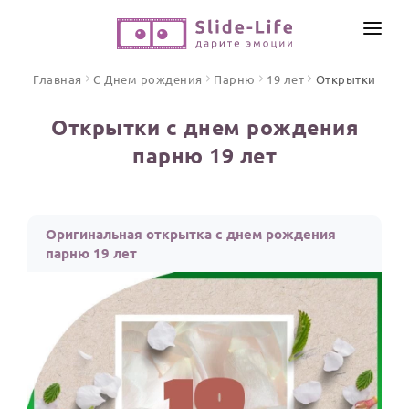
СОЗДАТЬ ВИДЕО
Главная
С Днем рождения
Парню
19 лет
Открытки
КАТАЛОГ
Открытки с днем рождения
ИНСТРУМЕНТЫ
парню 19 лет
ПО ФОРМАТУ
ТЕКСТЫ И ИДЕИ
Видео поздравления
Песни поздравления
ЦЕНЫ
Оригинальная открытка с днем рождения
Открытки
парню 19 лет
ОТЗЫВЫ
Стихи и тексты
ПРАЗДНИКИ
С Днем рождения
Юбилей
Свадьба