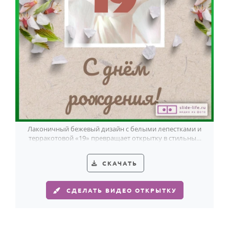
Годовщина свадьбы
Календарь праздников
КОМУ
Женщине
Мужчине
Маме
Папе
Лаконичный бежевый дизайн с белыми лепестками и
терракотовой «19» превращает открытку в стильный
Детям
акцент для парня на 19 лет.
Все родственники
СКАЧАТЬ
ПЕРСОНАЛЬНЫЕ
СДЕЛАТЬ ВИДЕО ОТКРЫТКУ
Пожелания
По именам