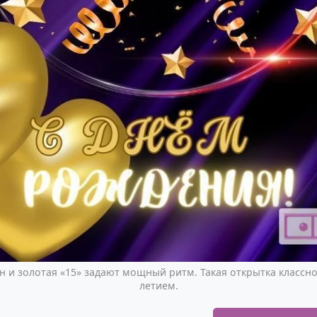
 и золотая «15» задают мощный ритм. Такая открытка классно 
летием.