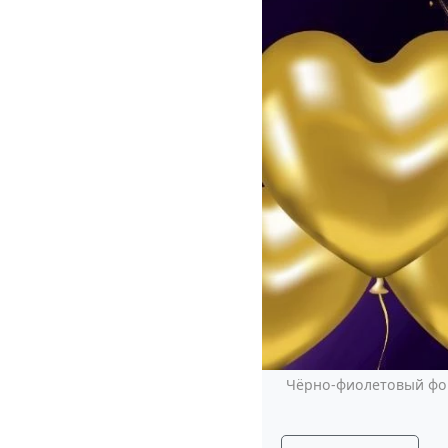
Чёрно-фиолетовый фон