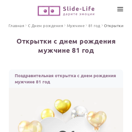
СОЗДАТЬ ВИДЕО
Главная
С Днем рождения
Мужчине
81 год
Открытки
КАТАЛОГ
Открытки с днем рождения
ИНСТРУМЕНТЫ
мужчине 81 год
ПО ФОРМАТУ
ТЕКСТЫ И ИДЕИ
Видео поздравления
Песни поздравления
ЦЕНЫ
Поздравительная открытка с днем рождения
Открытки
мужчине 81 год
ОТЗЫВЫ
Стихи и тексты
ПРАЗДНИКИ
С Днем рождения
Юбилей
Свадьба