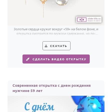
Золотые сердца кружат вокруг «59» на белом фоне, и
открытка смотрится по-мужски сдержанно, но по-
настоящему празднично.
СКАЧАТЬ
СДЕЛАТЬ ВИДЕО ОТКРЫТКУ
Современная открытка с днем рождения
мужчине 59 лет