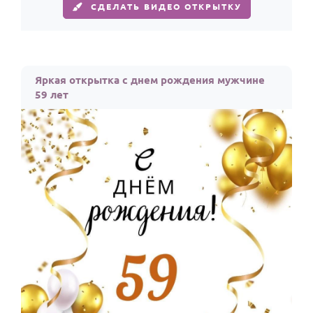
СДЕЛАТЬ ВИДЕО ОТКРЫТКУ
Яркая открытка с днем рождения мужчине
59 лет