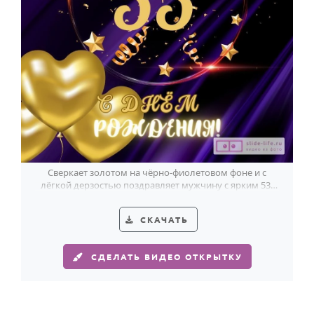
Сверкает золотом на чёрно-фиолетовом фоне и с
лёгкой дерзостью поздравляет мужчину с ярким 53-
летием.
СКАЧАТЬ
СДЕЛАТЬ ВИДЕО ОТКРЫТКУ