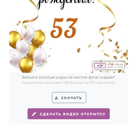
HOT
Выпускной
Календарь праздников
КОМУ
Женщине
Мужчине
Маме
Папе
Белые и золотые шары на чистом фоне создают
праздничный акцент. Мужчине на 53 года такая
Детям
открытка идёт особенно хорошо.
Все родственники
СКАЧАТЬ
ПЕРСОНАЛЬНЫЕ
СДЕЛАТЬ ВИДЕО ОТКРЫТКУ
Пожелания
По именам