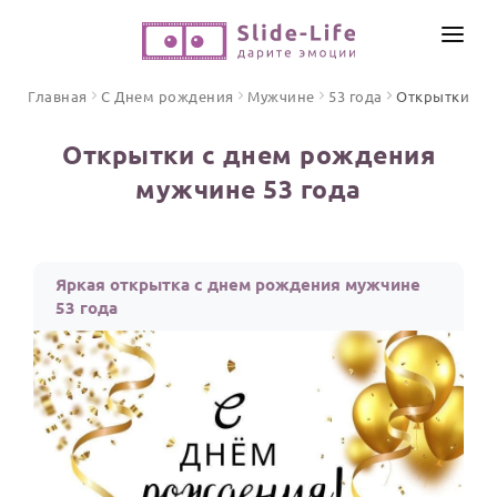
СОЗДАТЬ ВИДЕО
Главная
С Днем рождения
Мужчине
53 года
Открытки
КАТАЛОГ
Открытки с днем рождения
ИНСТРУМЕНТЫ
мужчине 53 года
ПО ФОРМАТУ
ТЕКСТЫ И ИДЕИ
Видео поздравления
Песни поздравления
ЦЕНЫ
Яркая открытка с днем рождения мужчине
Открытки
53 года
ОТЗЫВЫ
Стихи и тексты
ПРАЗДНИКИ
С Днем рождения
Юбилей
Свадьба