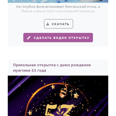
На голубом фоне вспыхивает бенгальский огонь, а
белые шары и торт с шоколадной глазурью
подчёркивают стиль 53-летия мужчины.
СКАЧАТЬ
СДЕЛАТЬ ВИДЕО ОТКРЫТКУ
Прикольная открытка с днем рождения
мужчине 53 года