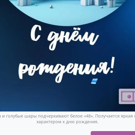
 и голубые шары подчеркивают белое «48». Получается яркая
характером к дню рождения.