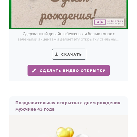
Сдержанный дизайн в бежевых и белых тонах с
зелёными акцентами делает эту открытку стильным
поздравлением мужчине на 43-летие.
СКАЧАТЬ
СДЕЛАТЬ ВИДЕО ОТКРЫТКУ
Поздравительная открытка с днем рождения
мужчине 43 года