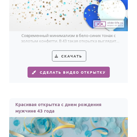
Современный минимализм в бело-синих тонах с
золотым конфетти. В 43 такая открытка выглядит
легко, уверенно и по-мужски.
СКАЧАТЬ
СДЕЛАТЬ ВИДЕО ОТКРЫТКУ
Красивая открытка с днем рождения
мужчине 43 года