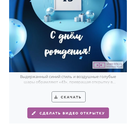
Годовщина свадьбы
Календарь праздников
КОМУ
Женщине
Мужчине
Маме
Папе
Выдержанный синий стиль и воздушные голубые
шары обрамляют «43», превращая открытку в
Детям
эффектное поздравление мужчине.
Все родственники
СКАЧАТЬ
ПЕРСОНАЛЬНЫЕ
СДЕЛАТЬ ВИДЕО ОТКРЫТКУ
Пожелания
По именам