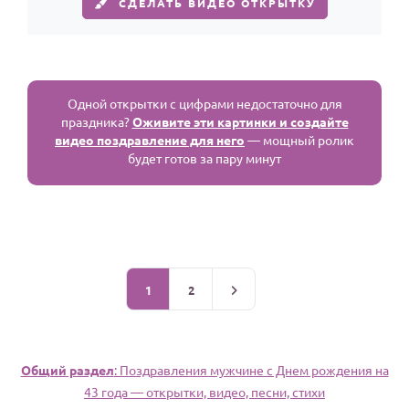
СДЕЛАТЬ ВИДЕО ОТКРЫТКУ
Одной открытки с цифрами недостаточно для
праздника?
Оживите эти картинки и создайте
видео поздравление для него
— мощный ролик
будет готов за пару минут
1
2
Общий раздел
: Поздравления мужчине c Днем рождения на
43 года — открытки, видео, песни, стихи