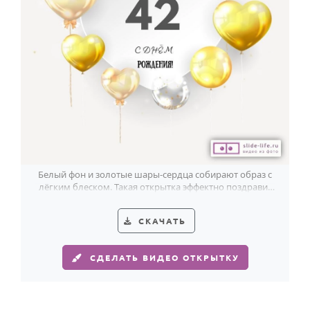
HOT
Выпускной
Календарь праздников
КОМУ
Женщине
Мужчине
Маме
Папе
Белый фон и золотые шары-сердца собирают образ с
лёгким блеском. Такая открытка эффектно поздравит
Детям
мужчину с 42-летием.
Все родственники
СКАЧАТЬ
ПЕРСОНАЛЬНЫЕ
СДЕЛАТЬ ВИДЕО ОТКРЫТКУ
Пожелания
По именам