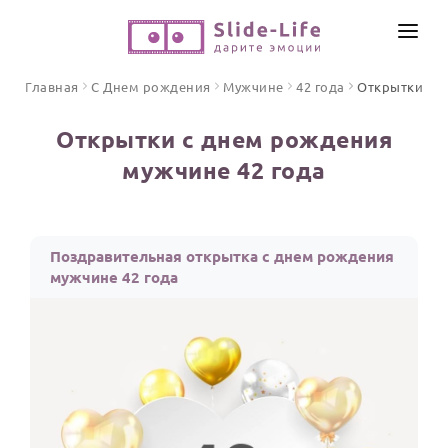
СОЗДАТЬ ВИДЕО
Главная
С Днем рождения
Мужчине
42 года
Открытки
КАТАЛОГ
Открытки с днем рождения
ИНСТРУМЕНТЫ
мужчине 42 года
ПО ФОРМАТУ
ТЕКСТЫ И ИДЕИ
Видео поздравления
Песни поздравления
ЦЕНЫ
Поздравительная открытка с днем рождения
Открытки
мужчине 42 года
ОТЗЫВЫ
Стихи и тексты
ПРАЗДНИКИ
С Днем рождения
Юбилей
Свадьба