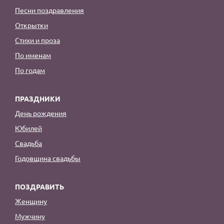
Песни поздравления
Открытки
Стихи и проза
По именам
По годам
ПРАЗДНИКИ
День рождения
Юбилей
Свадьба
Годовщина свадьбы
ПОЗДРАВИТЬ
Женщину
Мужчину