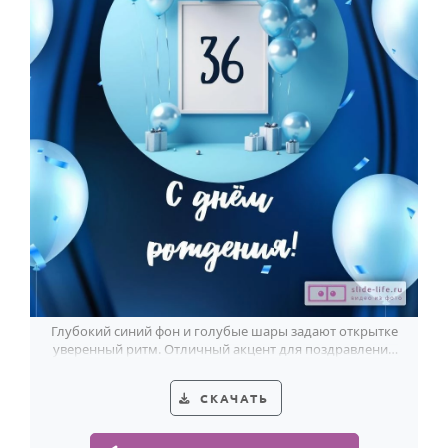
Глубокий синий фон и голубые шары задают открытке
уверенный ритм. Отличный акцент для поздравления
мужчины с 36-летием.
СКАЧАТЬ