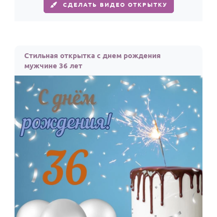
СДЕЛАТЬ ВИДЕО ОТКРЫТКУ
Стильная открытка с днем рождения
мужчине 36 лет