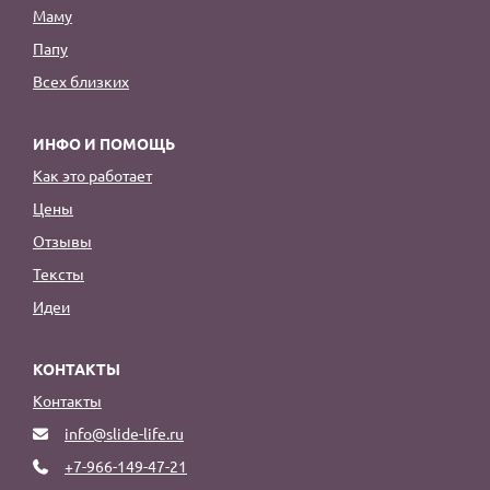
Маму
Папу
Всех близких
ИНФО И ПОМОЩЬ
Как это работает
Цены
Отзывы
Тексты
Идеи
КОНТАКТЫ
Контакты
info@slide-life.ru
+7-966-149-47-21