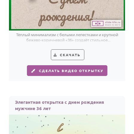
Тёплый минимализм с белыми лепестками и крупной
бежево-коричневой «36» создаёт стильное
поздравление мужчине на 36 лет.
СКАЧАТЬ
СДЕЛАТЬ ВИДЕО ОТКРЫТКУ
Элегантная открытка с днем рождения
мужчине 36 лет