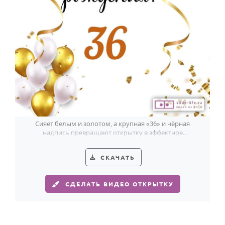
Сияет белым и золотом, а крупная «36» и чёрная
надпись превращают открытку в эффектное
поздравление мужчине.
СКАЧАТЬ
СДЕЛАТЬ ВИДЕО ОТКРЫТКУ