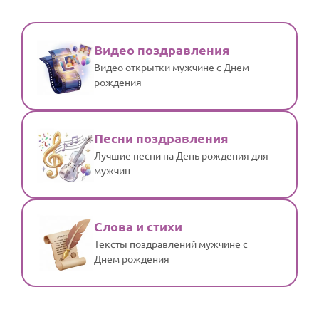
Видео поздравления
Видео открытки мужчине с Днем
рождения
Песни поздравления
Лучшие песни на День рождения для
мужчин
Слова и стихи
Тексты поздравлений мужчине с
Днем рождения