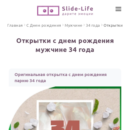
СОЗДАТЬ ВИДЕО
Главная
С Днем рождения
Мужчине
34 года
Открытки
КАТАЛОГ
Открытки с днем рождения
ИНСТРУМЕНТЫ
мужчине 34 года
ПО ФОРМАТУ
ТЕКСТЫ И ИДЕИ
Видео поздравления
Песни поздравления
ЦЕНЫ
Оригинальная открытка с днем рождения
Открытки
парню 34 года
ОТЗЫВЫ
Стихи и тексты
ПРАЗДНИКИ
С Днем рождения
Юбилей
Свадьба