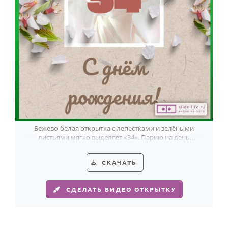
Годовщина свадьбы
Календарь праздников
КОМУ
Женщине
Мужчине
Маме
Папе
Бежево-белая открытка с лепестками и зелёными
листьями мягко выделяет «34». Парню на день
Детям
рождения — со вкусом и без лишнего.
Все родственники
СКАЧАТЬ
ПЕРСОНАЛЬНЫЕ
СДЕЛАТЬ ВИДЕО ОТКРЫТКУ
Пожелания
По именам