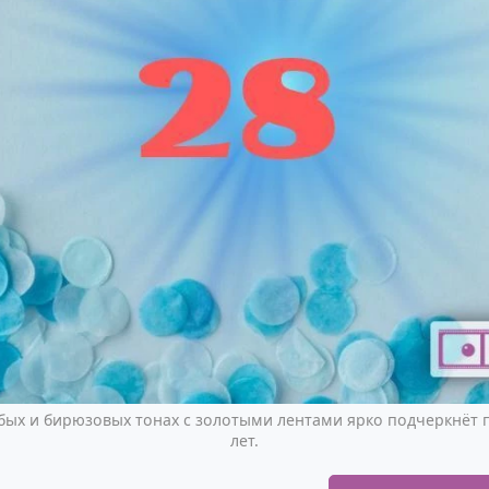
убых и бирюзовых тонах с золотыми лентами ярко подчеркнёт п
лет.