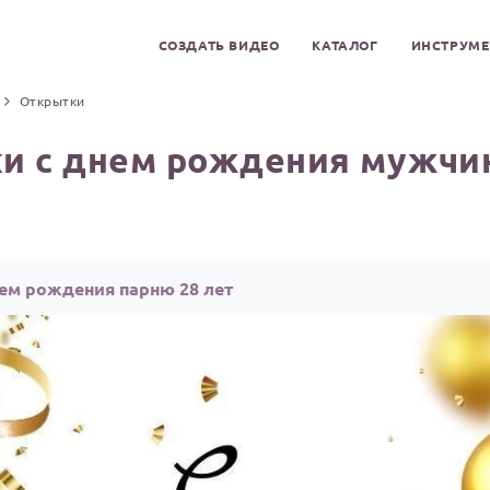
СОЗДАТЬ ВИДЕО
КАТАЛОГ
ИНСТРУМ
Открытки
и с днем рождения мужчин
нем рождения парню 28 лет