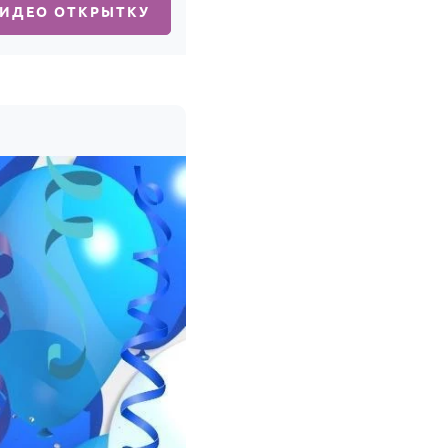
ВИДЕО ОТКРЫТКУ