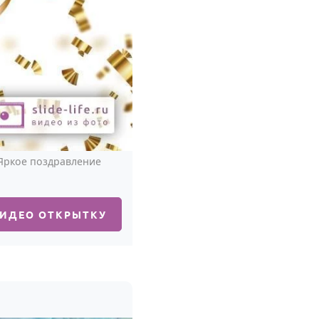
 Яркое поздравление
ВИДЕО ОТКРЫТКУ