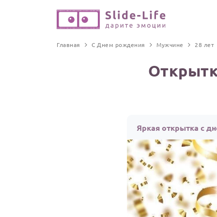
Главная
С Днем рождения
Мужчине
28 лет
Открытк
Яркая открытка с д