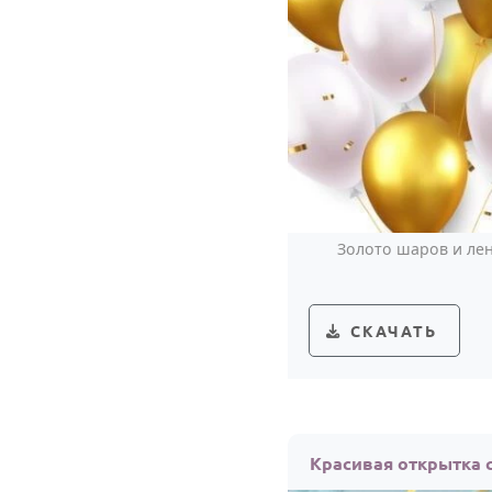
Золото шаров и лен
СКАЧАТЬ
Красивая открытка 