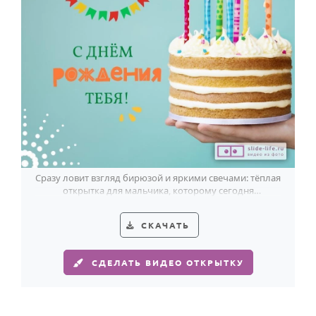
Годовщина свадьбы
Календарь праздников
КОМУ
Женщине
Мужчине
Маме
Папе
Сразу ловит взгляд бирюзой и яркими свечами: тёплая
открытка для мальчика, которому сегодня
Детям
исполняется 8 лет.
Все родственники
СКАЧАТЬ
ПЕРСОНАЛЬНЫЕ
СДЕЛАТЬ ВИДЕО ОТКРЫТКУ
Пожелания
По именам