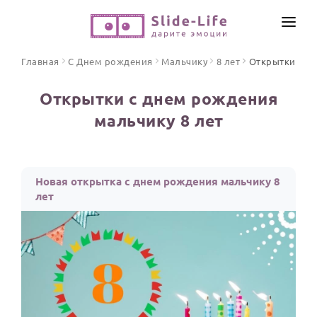
СОЗДАТЬ ВИДЕО
Главная
С Днем рождения
Мальчику
8 лет
Открытки
КАТАЛОГ
Открытки с днем рождения
ИНСТРУМЕНТЫ
мальчику 8 лет
ПО ФОРМАТУ
ТЕКСТЫ И ИДЕИ
Видео поздравления
Песни поздравления
ЦЕНЫ
Новая открытка с днем рождения мальчику 8
Открытки
лет
ОТЗЫВЫ
Стихи и тексты
ПРАЗДНИКИ
С Днем рождения
Юбилей
Свадьба