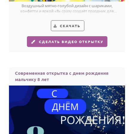
Воздушный мятно-голубой дизайн с шариками,
конфетти и яркой «8» сразу создаёт праздник для
мальчика, которому исполняется восемь.
СКАЧАТЬ
СДЕЛАТЬ ВИДЕО ОТКРЫТКУ
Современная открытка с днем рождения
мальчику 8 лет