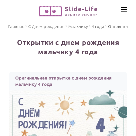
СОЗДАТЬ ВИДЕО
Главная
С Днем рождения
Мальчику
4 года
Открытки
КАТАЛОГ
Открытки с днем рождения
ИНСТРУМЕНТЫ
мальчику 4 года
ПО ФОРМАТУ
ТЕКСТЫ И ИДЕИ
Видео поздравления
Песни поздравления
ЦЕНЫ
Оригинальная открытка с днем рождения
Открытки
мальчику 4 года
ОТЗЫВЫ
Стихи и тексты
ПРАЗДНИКИ
С Днем рождения
Юбилей
Свадьба