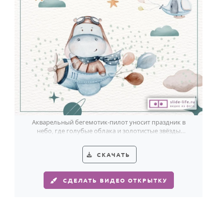
Годовщина свадьбы
Календарь праздников
КОМУ
Женщине
Мужчине
Маме
Папе
Акварельный бегемотик-пилот уносит праздник в
небо, где голубые облака и золотистые звёзды
Детям
встречают 4-летнего именинника.
Все родственники
СКАЧАТЬ
ПЕРСОНАЛЬНЫЕ
СДЕЛАТЬ ВИДЕО ОТКРЫТКУ
Пожелания
По именам