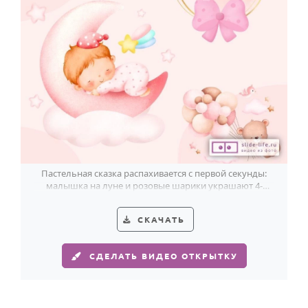
Годовщина свадьбы
Календарь праздников
КОМУ
Женщине
Мужчине
Маме
Папе
Пастельная сказка распахивается с первой секунды:
малышка на луне и розовые шарики украшают 4-
Детям
летие девочки.
Все родственники
СКАЧАТЬ
ПЕРСОНАЛЬНЫЕ
СДЕЛАТЬ ВИДЕО ОТКРЫТКУ
Пожелания
По именам