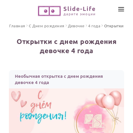
СОЗДАТЬ ВИДЕО
Главная
С Днем рождения
Девочке
4 года
Открытки
КАТАЛОГ
Открытки с днем рождения
ИНСТРУМЕНТЫ
девочке 4 года
ПО ФОРМАТУ
ТЕКСТЫ И ИДЕИ
Видео поздравления
Песни поздравления
ЦЕНЫ
Необычная открытка с днем рождения
Открытки
девочке 4 года
ОТЗЫВЫ
Стихи и тексты
ПРАЗДНИКИ
С Днем рождения
Юбилей
Свадьба