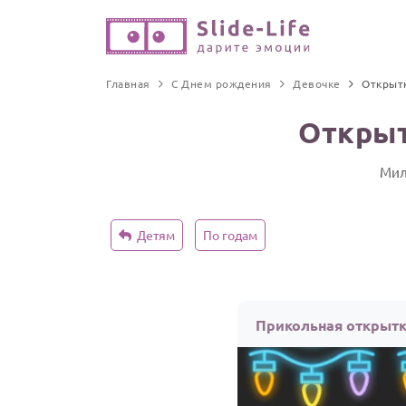
Главная
С Днем рождения
Девочке
Открыт
Открыт
Мил
Детям
По годам
Прикольная открытк