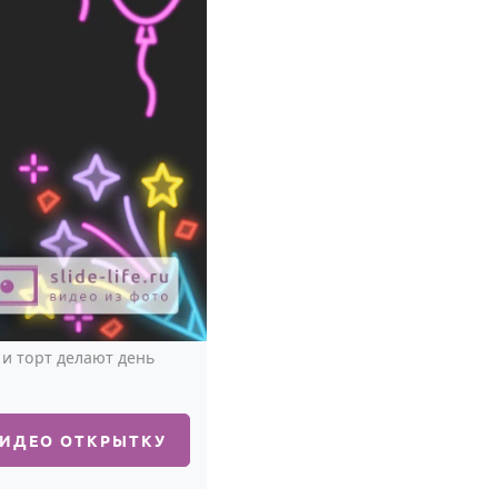
и торт делают день
ВИДЕО ОТКРЫТКУ