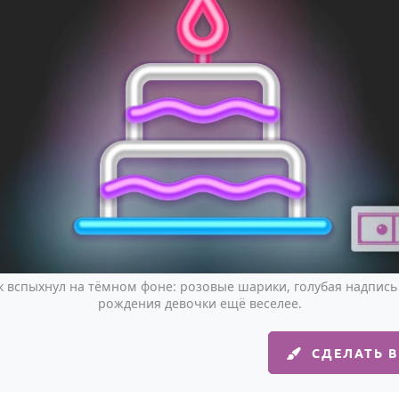
 вспыхнул на тёмном фоне: розовые шарики, голубая надпись 
рождения девочки ещё веселее.
СДЕЛАТЬ 