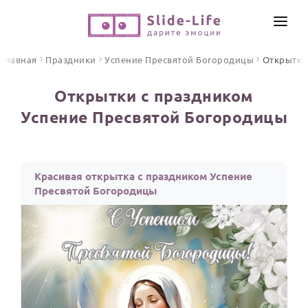
СОЗДАТЬ ВИДЕО
Главная
Праздники
Успение Пресвятой Богородицы
Открытки
КАТАЛОГ
Открытки с праздником
ИНСТРУМЕНТЫ
Успение Пресвятой Богородицы
ПО ФОРМАТУ
ТЕКСТЫ И ИДЕИ
Видео поздравления
Песни поздравления
ЦЕНЫ
Красивая открытка с праздником Успение
Открытки
Пресвятой Богородицы
ОТЗЫВЫ
Стихи и тексты
ПРАЗДНИКИ
С Днем рождения
Юбилей
Свадьба