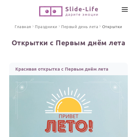
СОЗДАТЬ ВИДЕО
Главная
Праздники
Первый день лета
Открытки
КАТАЛОГ
Открытки с Первым днём лета
ИНСТРУМЕНТЫ
ПО ФОРМАТУ
ТЕКСТЫ И ИДЕИ
Видео поздравления
Красивая открытка с Первым днём лета
Песни поздравления
ЦЕНЫ
Открытки
ОТЗЫВЫ
Стихи и тексты
ПРАЗДНИКИ
С Днем рождения
Юбилей
Свадьба