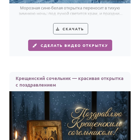
Морозная сине-белая открытка переносит в тихую
зимнюю ночь: под луной светится храм, и праздник
становится ближе.
СКАЧАТЬ
СДЕЛАТЬ ВИДЕО ОТКРЫТКУ
Крещенский сочельник — красивая открытка
с поздравлением