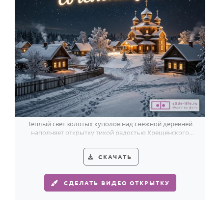
Годовщина свадьбы
Календарь праздников
КОМУ
Женщине
Мужчине
Маме
Папе
Тёплый свет золотых куполов над снежной деревней
наполняет открытку тихой радостью Крещенского
Детям
сочельника.
Все родственники
СКАЧАТЬ
ПЕРСОНАЛЬНЫЕ
СДЕЛАТЬ ВИДЕО ОТКРЫТКУ
Пожелания
По именам