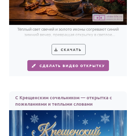
Тёплый свет свечей и золото иконы согревают синий
зимний вечер, превращая открытку в светлое
православное поздравление.
СКАЧАТЬ
СДЕЛАТЬ ВИДЕО ОТКРЫТКУ
С Крещенским сочельником — открытка с
пожеланиями и теплыми словами