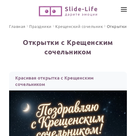
СОЗДАТЬ ВИДЕО
Главная
Праздники
Крещенский сочельник
Открытки
КАТАЛОГ
Открытки с Крещенским
ИНСТРУМЕНТЫ
сочельником
ПО ФОРМАТУ
ТЕКСТЫ И ИДЕИ
Видео поздравления
Песни поздравления
ЦЕНЫ
Красивая открытка с Крещенским
Открытки
сочельником
ОТЗЫВЫ
Стихи и тексты
ПРАЗДНИКИ
С Днем рождения
Юбилей
Свадьба