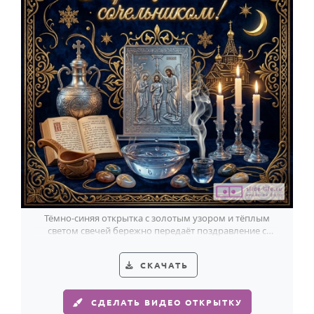
Тёмно-синяя открытка с золотым узором и тёплым
светом свечей бережно передаёт поздравление с
Крещенским сочельником родным и близким.
СКАЧАТЬ
СДЕЛАТЬ ВИДЕО ОТКРЫТКУ