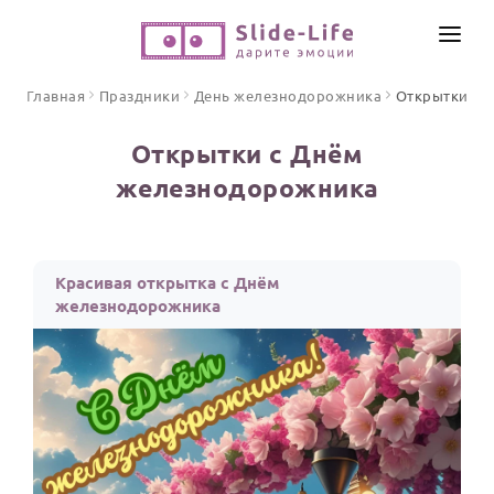
СОЗДАТЬ ВИДЕО
Главная
Праздники
День железнодорожника
Открытки
КАТАЛОГ
Открытки с Днём
ИНСТРУМЕНТЫ
железнодорожника
ПО ФОРМАТУ
ТЕКСТЫ И ИДЕИ
Видео поздравления
Песни поздравления
ЦЕНЫ
Красивая открытка с Днём
Открытки
железнодорожника
ОТЗЫВЫ
Стихи и тексты
ПРАЗДНИКИ
С Днем рождения
Юбилей
Свадьба