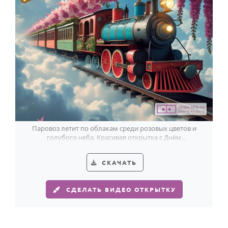
Годовщина свадьбы
Календарь праздников
КОМУ
Женщине
Мужчине
Маме
Папе
Паровоз летит по облакам среди розовых цветов и
голубого неба. Красивая открытка с Днём
Детям
железнодорожника с лёгким сказочным настроением.
Все родственники
СКАЧАТЬ
ПЕРСОНАЛЬНЫЕ
СДЕЛАТЬ ВИДЕО ОТКРЫТКУ
Пожелания
По именам