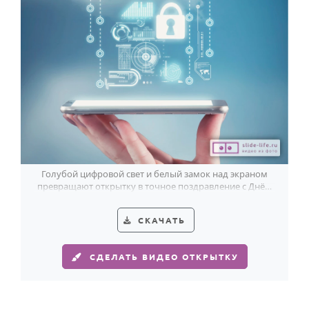
HOT
Выпускной
Календарь праздников
КОМУ
Женщине
Мужчине
Маме
Папе
Голубой цифровой свет и белый замок над экраном
превращают открытку в точное поздравление с Днём
Детям
защиты информации.
Все родственники
СКАЧАТЬ
ПЕРСОНАЛЬНЫЕ
СДЕЛАТЬ ВИДЕО ОТКРЫТКУ
Пожелания
По именам