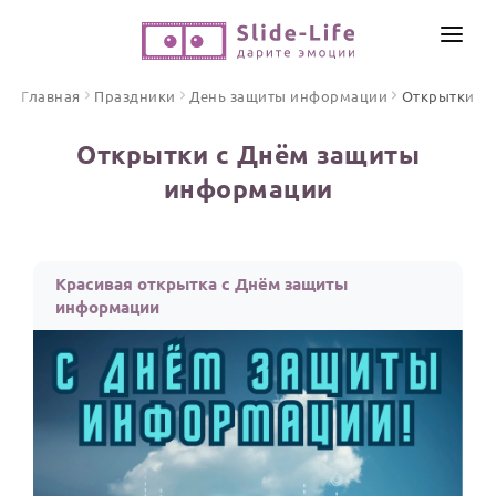
СОЗДАТЬ ВИДЕО
Главная
Праздники
День защиты информации
Открытки
КАТАЛОГ
Открытки с Днём защиты
ИНСТРУМЕНТЫ
информации
ПО ФОРМАТУ
ТЕКСТЫ И ИДЕИ
Видео поздравления
Песни поздравления
ЦЕНЫ
Красивая открытка с Днём защиты
Открытки
информации
ОТЗЫВЫ
Стихи и тексты
ПРАЗДНИКИ
С Днем рождения
Юбилей
Свадьба