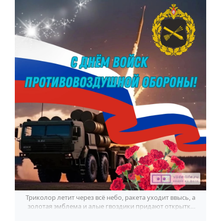
По годам
Триколор летит через всё небо, ракета уходит ввысь, а
золотая эмблема и алые гвоздики придают открытке
торжественную силу.