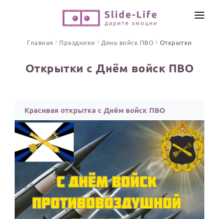
СОЗДАТЬ ВИДЕО
Главная
Праздники
День войск ПВО
Открытки
КАТАЛОГ
Открытки с Днём войск ПВО
ИНСТРУМЕНТЫ
ПО ФОРМАТУ
ТЕКСТЫ И ИДЕИ
Видео поздравления
Красивая открытка с Днём войск ПВО
Песни поздравления
ЦЕНЫ
Открытки
ОТЗЫВЫ
Стихи и тексты
ПРАЗДНИКИ
С Днем рождения
Юбилей
Свадьба