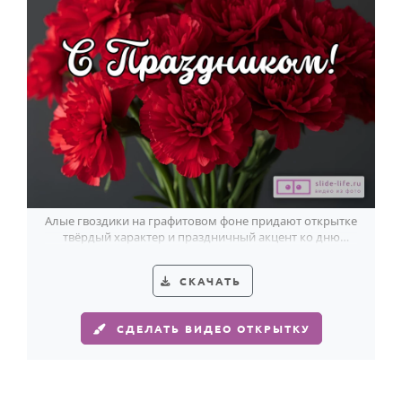
Алые гвоздики на графитовом фоне придают открытке
твёрдый характер и праздничный акцент ко дню
вневедомственной охраны.
СКАЧАТЬ
СДЕЛАТЬ ВИДЕО ОТКРЫТКУ