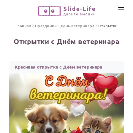
СОЗДАТЬ ВИДЕО
Главная
Праздники
День ветеринара
Открытки
КАТАЛОГ
Открытки с Днём ветеринара
ИНСТРУМЕНТЫ
ПО ФОРМАТУ
ТЕКСТЫ И ИДЕИ
Видео поздравления
Красивая открытка с Днём ветеринара
Песни поздравления
ЦЕНЫ
Открытки
ОТЗЫВЫ
Стихи и тексты
ПРАЗДНИКИ
С Днем рождения
Юбилей
Свадьба