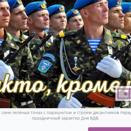
 сине-зелёных тонах с парашютом и строем десантников перед
праздничный характер Дня ВДВ.