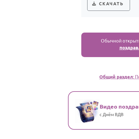
СКАЧАТЬ
Обычной открытк
поздрав
Общий раздел
: 
Видео поздр
с Днём ВДВ