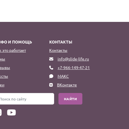
НФО И ПОМОЩЬ
КОНТАКТЫ
к это работает
Контакты
ны
info@slide-life.ru
зывы
+7-966-149-47-21
ксты
МАКС
еи
ВКонтакте
НАЙТИ