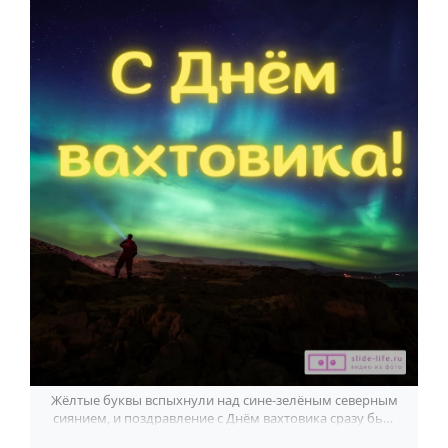
По годам
Жёлтые буквы вспыхнули над сине-зелёным северным
сиянием, и поздравление с Днём вахтовика сразу бьёт
в цель.