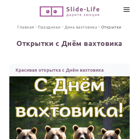
СОЗДАТЬ ВИДЕО
Главная
Праздники
День вахтовика
Открытки
КАТАЛОГ
Открытки с Днём вахтовика
ИНСТРУМЕНТЫ
ПО ФОРМАТУ
ТЕКСТЫ И ИДЕИ
Видео поздравления
Красивая открытка с Днём вахтовика
Песни поздравления
ЦЕНЫ
Открытки
ОТЗЫВЫ
Стихи и тексты
ПРАЗДНИКИ
С Днем рождения
Юбилей
Свадьба