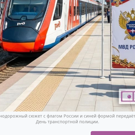
одорожный сюжет с флагом России и синей формой передаёт 
День транспортной полиции.