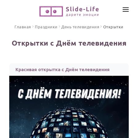
СОЗДАТЬ ВИДЕО
Главная
Праздники
День телевидения
Открытки
КАТАЛОГ
Открытки с Днём телевидения
ИНСТРУМЕНТЫ
ПО ФОРМАТУ
ТЕКСТЫ И ИДЕИ
Видео поздравления
Красивая открытка с Днём телевидения
Песни поздравления
ЦЕНЫ
Открытки
ОТЗЫВЫ
Стихи и тексты
ПРАЗДНИКИ
С Днем рождения
Юбилей
Свадьба