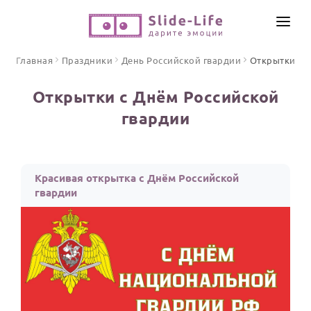
СОЗДАТЬ ВИДЕО
Главная
Праздники
День Российской гвардии
Открытки
КАТАЛОГ
Открытки с Днём Российской
ИНСТРУМЕНТЫ
гвардии
ПО ФОРМАТУ
ТЕКСТЫ И ИДЕИ
Видео поздравления
Песни поздравления
ЦЕНЫ
Красивая открытка с Днём Российской
Открытки
гвардии
ОТЗЫВЫ
Стихи и тексты
ПРАЗДНИКИ
С Днем рождения
Юбилей
Свадьба